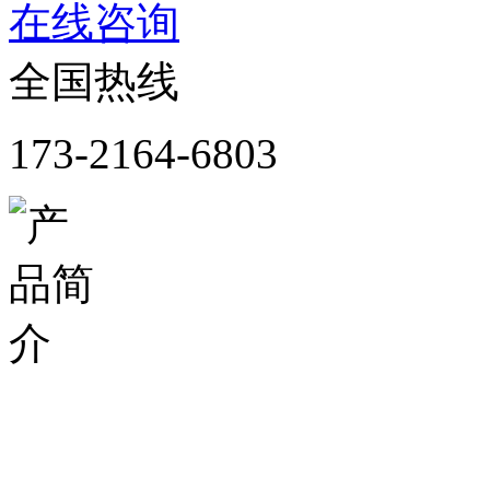
在线咨询
全国热线
173-2164-6803