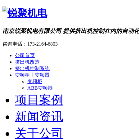
南京锐聚机电有限公司
提供挤出机控制在内的自动
咨询电话：
173-2164-6803
公司首页
挤出机改造
挤出机控制系统
变频柜丨变频器
变频柜
ABB变频器
项目案例
新闻资讯
关于公司