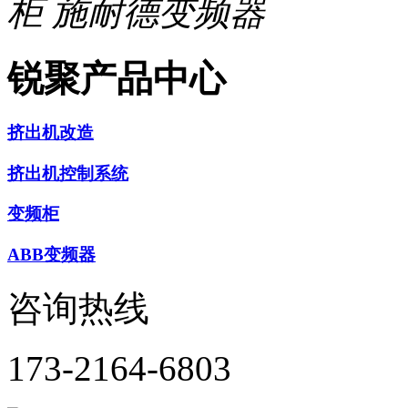
柜 施耐德变频器
锐聚产品中心
挤出机改造
挤出机控制系统
变频柜
ABB变频器
咨询热线
173-2164-6803