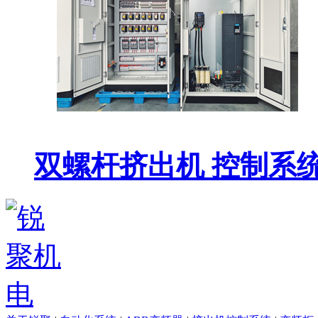
双螺杆挤出机 控制系统