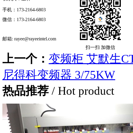
手机：173-2164-6803
微信：173-2164-6803
邮箱: rayee@rayeeintel.com
扫一扫 加微信
上一个：
变频柜 艾默生C
尼得科变频器 3/75KW
热品推荐
/ Hot product