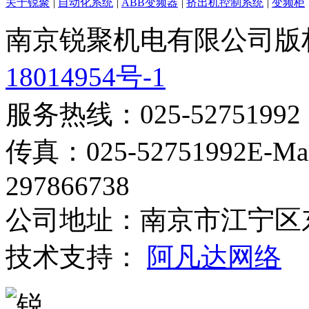
关于锐聚
|
自动化系统
|
ABB变频器
|
挤出机控制系统
|
变频柜
南京锐聚机电有限公司
版
18014954号-1
服务热线：025-52751992
传真：025-52751992
E-Ma
297866738
公司地址：南京市江宁区
技术支持：
阿凡达网络