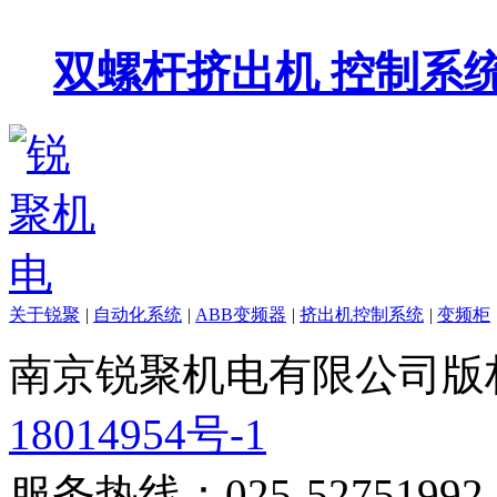
双螺杆挤出机 控制系统
关于锐聚
|
自动化系统
|
ABB变频器
|
挤出机控制系统
|
变频柜
南京锐聚机电有限公司
版
18014954号-1
服务热线：025-52751992