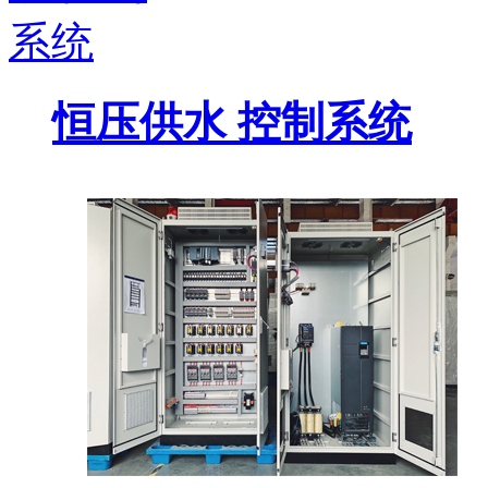
恒压供水 控制系统